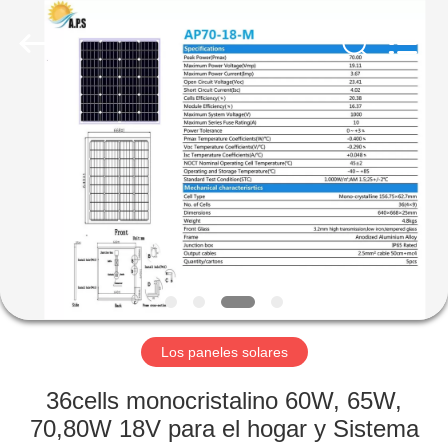
Copyright
©
2021
-
2022
aps-
eco.com.
All
HOGAR
Rights
Reserved.
Developed
by
ECER
PRODUCTOS
SOBRE
NOSOTROS
VIAJE
DE
Los paneles solares
LA
36cells monocristalino 60W, 65W,
FÁBRICA
70,80W 18V para el hogar y Sistema