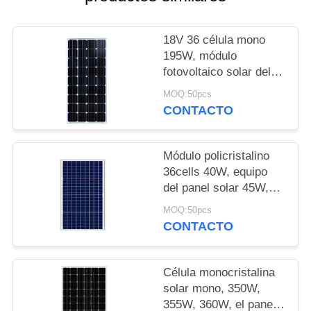
18V 36 célula mono
195W, módulo
fotovoltaico solar del
módulo monocristalino
MOQ:50pcs
200W, protuberancias
CONTACTO
de aluminio de los
marcos solares
Módulo policristalino
36cells 40W, equipo
del panel solar 45W,
pequeño uso solar del
MOQ:50pcs
sistema casero, marco
CONTACTO
solar de aluminio
Célula monocristalina
solar mono, 350W,
355W, 360W, el panel