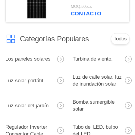
fotovoltaico solar,
MOQ:50pcs
marco de aluminio
CONTACTO
solar del módulo 36V
72
Categorías Populares
Todos
Los paneles solares
Turbina de viento.
Luz de calle solar, luz
Luz solar portátil
de inundación solar
Bomba sumergible
Luz solar del jardín
solar
Regulador Inverter
Tubo del LED, bulbo
Connector Cable
del LED