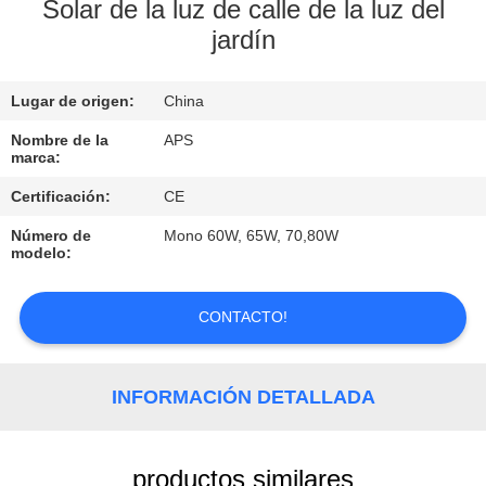
Solar de la luz de calle de la luz del
jardín
CONTROL
DE
Lugar de origen:
China
CALIDAD
Nombre de la
APS
marca:
ÉNTRENOS
Certificación:
CE
EN
Número de
Mono 60W, 65W, 70,80W
CONTACTO
modelo:
CON
CONTACTO!
PIDA
UNA
INFORMACIÓN DETALLADA
CITA
productos similares