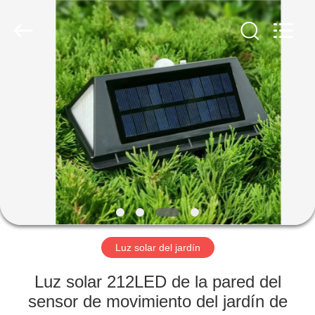
Proveedor.
Copyright
©
2021
-
2022
aps-
eco.com.
HOGAR
All
Rights
Reserved.
Developed
by
PRODUCTOS
ECER
SOBRE
NOSOTROS
VIAJE
DE
Luz solar del jardín
LA
Luz solar 212LED de la pared del
FÁBRICA
sensor de movimiento del jardín de