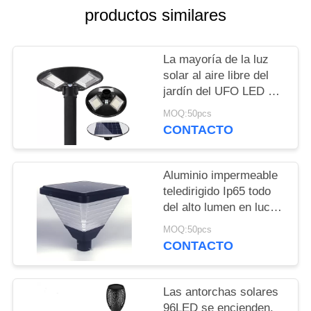
productos similares
La mayoría de la luz
solar al aire libre del
jardín del UFO LED de
la prenda impermeable
MOQ:50pcs
Ip65 120w 180w 240w
CONTACTO
del ABS popular
Aluminio impermeable
teledirigido Ip65 todo
del alto lumen en luces
solares de un jardín del
MOQ:50pcs
cubo al aire libre 20w,
CONTACTO
luz solar del césped.
Las antorchas solares
96LED se encienden,