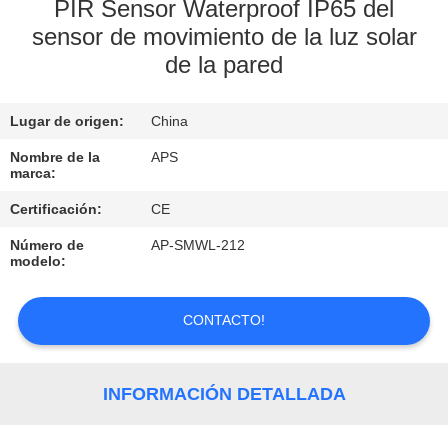
PIR Sensor Waterproof IP65 del
sensor de movimiento de la luz solar
CONTROL
de la pared
DE
CALIDAD
Lugar de origen:
China
Nombre de la
APS
ÉNTRENOS
marca:
EN
Certificación:
CE
CONTACTO
Número de
AP-SMWL-212
CON
modelo:
CONTACTO!
PIDA
UNA
CITA
INFORMACIÓN DETALLADA