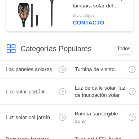
lámpara solar del
césped, bombilla que
MOQ:50pcs
acampa, luces solares
CONTACTO
del jardín, luz solar de
la llama que oscila
Categorías Populares
Todos
Los paneles solares
Turbina de viento.
Luz de calle solar, luz
Luz solar portátil
de inundación solar
Bomba sumergible
Luz solar del jardín
solar