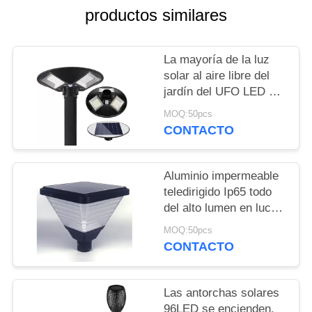
productos similares
La mayoría de la luz
solar al aire libre del
jardín del UFO LED de
la prenda impermeable
MOQ:50pcs
Ip65 120w 180w 240w
CONTACTO
del ABS popular
Aluminio impermeable
teledirigido Ip65 todo
del alto lumen en luces
solares de un jardín del
MOQ:50pcs
cubo al aire libre 20w,
CONTACTO
luz solar del césped.
Las antorchas solares
96LED se encienden,