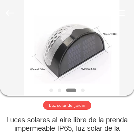
Proveedor.
Copyright
©
2021
-
2023
aps-
eco.com.
HOGAR
All
Rights
Reserved.
Developed
by
PRODUCTOS
ECER
SOBRE
NOSOTROS
VIAJE
DE
Luz solar del jardín
LA
Luces solares al aire libre de la prenda
FÁBRICA
impermeable IP65, luz solar de la