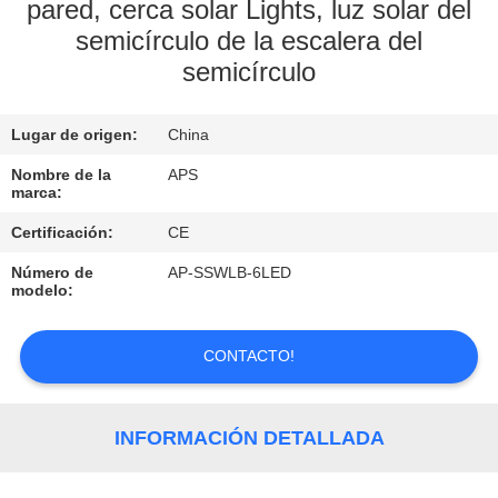
pared, cerca solar Lights, luz solar del
semicírculo de la escalera del
CONTROL
semicírculo
DE
CALIDAD
Lugar de origen:
China
Nombre de la
APS
ÉNTRENOS
marca:
EN
Certificación:
CE
CONTACTO
Número de
AP-SSWLB-6LED
CON
modelo:
CONTACTO!
PIDA
UNA
CITA
INFORMACIÓN DETALLADA