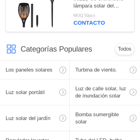
lámpara solar del
césped, bombilla que
MOQ:50pcs
acampa, luces solares
CONTACTO
del jardín, luz solar de
la llama que oscila
Categorías Populares
Todos
Los paneles solares
Turbina de viento.
Luz de calle solar, luz
Luz solar portátil
de inundación solar
Bomba sumergible
Luz solar del jardín
solar