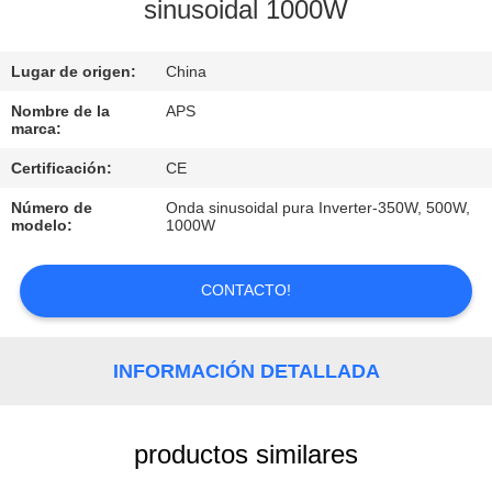
sinusoidal 1000W
CONTROL
Lugar de origen:
China
DE
CALIDAD
Nombre de la
APS
marca:
Certificación:
CE
ÉNTRENOS
Número de
Onda sinusoidal pura Inverter-350W, 500W,
EN
modelo:
1000W
CONTACTO
CON
CONTACTO!
PIDA
INFORMACIÓN DETALLADA
UNA
CITA
productos similares