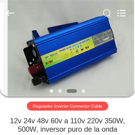
Proveedor.
Copyright
©
2021
-
2022
aps-
eco.com.
HOGAR
All
Rights
Reserved.
Developed
by
PRODUCTOS
ECER
SOBRE
NOSOTROS
VIAJE
DE
Regulador Inverter Connector Cable
LA
12v 24v 48v 60v a 110v 220v 350W,
FÁBRICA
500W, inversor puro de la onda