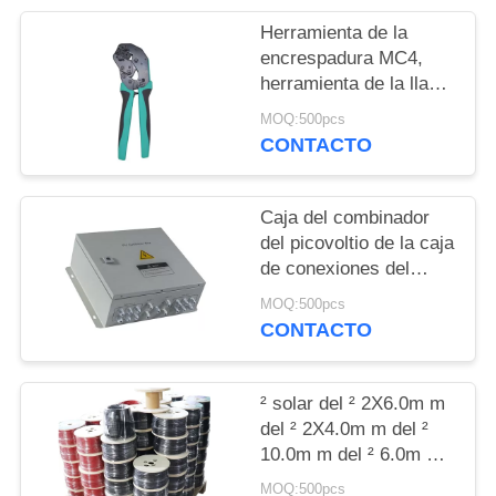
Herramienta de la
encrespadura MC4,
herramienta de la llave
inglesa MC4,
MOQ:500pcs
separador solar del
CONTACTO
cable, bolso de equipos
de herramientas MC4
Caja del combinador
del picovoltio de la caja
de conexiones del
combinador de
MOQ:500pcs
4/6/8/10/16 picovoltio
CONTACTO
² solar del ² 2X6.0m m
del ² 2X4.0m m del ²
10.0m m del ² 6.0m m
del ² 4.0m m del cable
MOQ:500pcs